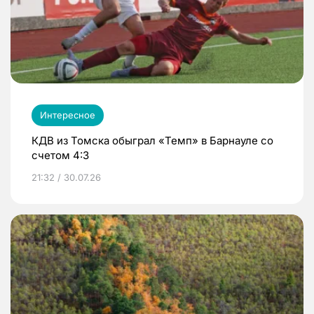
Интересное
КДВ из Томска обыграл «Темп» в Барнауле со
счетом 4:3
21:32 / 30.07.26