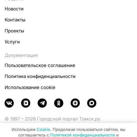
Новости
Контакты
Проекты
Услуги
Документация
Пользовательское соглашение
Политика конфиденциальности
Использование cookie
© 1997 – 2026 Городской портал Томск.ру.
Функционирует при финансовой поддержке
Используем
Cookie
. Продолжая пользоваться сайтом, вы
Министерства цифрового развития, связи и массовых
соглашаетесь с
Политикой конфиденциальности
и