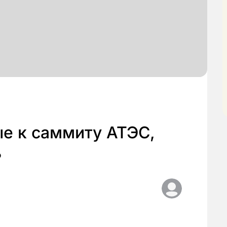
ые к саммиту АТЭС,
ь