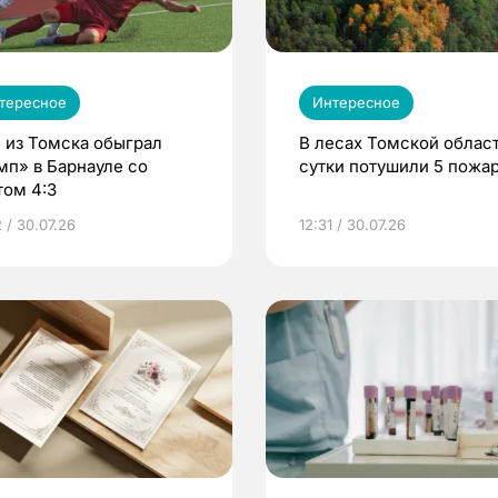
тересное
Интересное
 из Томска обыграл
В лесах Томской област
мп» в Барнауле со
сутки потушили 5 пожа
том 4:3
 / 30.07.26
12:31 / 30.07.26