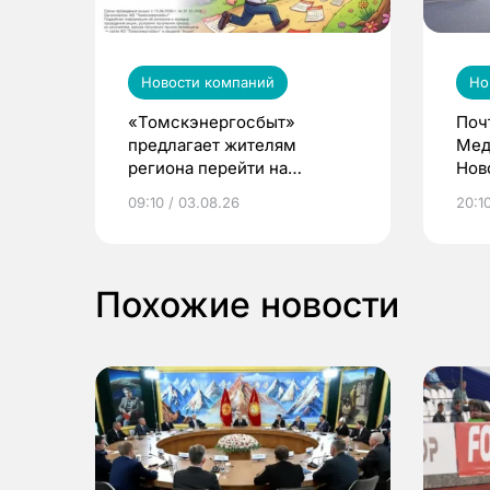
Новости компаний
Но
«Томскэнергосбыт»
Поч
предлагает жителям
Мед
региона перейти на
Нов
электронные квитанции и
про
09:10 / 03.08.26
20:10
выиграть призы
Похожие новости