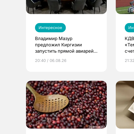
Интересное
Ин
Владимир Мазур
КДВ
предложил Киргизии
«Те
запустить прямой авиарейс
сче
из Томска
20:40 / 06.08.26
21:32