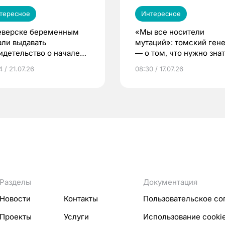
тересное
Интересное
еверске беременным
«Мы все носители
али выдавать
мутаций»: томский ген
идетельство о начале
— о том, что нужно знат
ни»
беременности
 / 21.07.26
08:30 / 17.07.26
Разделы
Документация
Новости
Контакты
Пользовательское со
Проекты
Услуги
Использование cooki