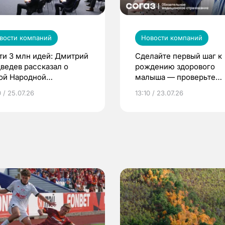
вости компаний
Новости компаний
ти 3 млн идей: Дмитрий
Сделайте первый шаг к
ведев рассказал о
рождению здорового
ой Народной
малыша — проверьте
грамме ЕР
репродуктивное здоров
 / 25.07.26
13:10 / 23.07.26
по ОМС!