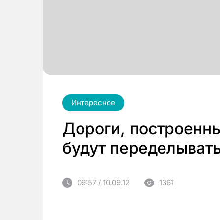
Интересное
Дороги, построенн
будут переделыват
09:57 / 10.09.12
1361