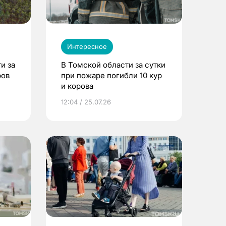
Интересное
и за
В Томской области за сутки
ров
при пожаре погибли 10 кур
и корова
12:04 / 25.07.26