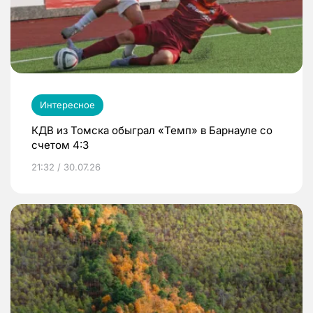
Интересное
КДВ из Томска обыграл «Темп» в Барнауле со
счетом 4:3
21:32 / 30.07.26