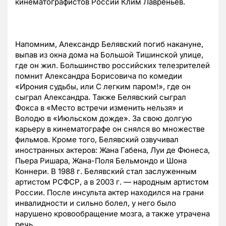
кинематографистов России Клим Лавреньев.
Напомним, Александр Белявский погиб накануне,
выпав из окна дома на Большой Тишинской улице,
где он жил. Большинство российских телезрителей
помнит Александра Борисовича по комедии
«Ирония судьбы, или С легким паром!», где он
сыграл Александра. Также Белявский сыграл
Фокса в «Место встречи изменить нельзя» и
Володю в «Июльском дожде». За свою долгую
карьеру в кинематографе он снялся во множестве
фильмов. Кроме того, Белявский озвучивал
иностранных актеров: Жана Габена, Луи де Фюнеса,
Пьера Ришара, Жана-Поля Бельмондо и Шона
Коннери. В 1988 г. Белявский стал заслуженным
артистом РСФСР, а в 2003 г. — народным артистом
России. После инсульта актер находился на грани
инвалидности и сильно болел, у него было
нарушено кровообращение мозга, а также утрачена
речь.