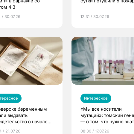
мп» в Барнауле со
сутки потушили 5 пожа
том 4:3
 / 30.07.26
12:31 / 30.07.26
тересное
Интересное
еверске беременным
«Мы все носители
али выдавать
мутаций»: томский ген
идетельство о начале
— о том, что нужно знат
ни»
беременности
 / 21.07.26
08:30 / 17.07.26