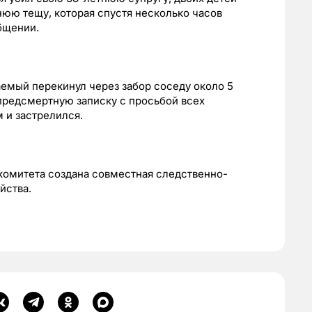
тнюю тещу, которая спустя несколько часов
бщении.
емый перекинул через забор соседу около 5
предсмертную записку с просьбой всех
м и застрелился.
комитета создана совместная следственно-
йства.