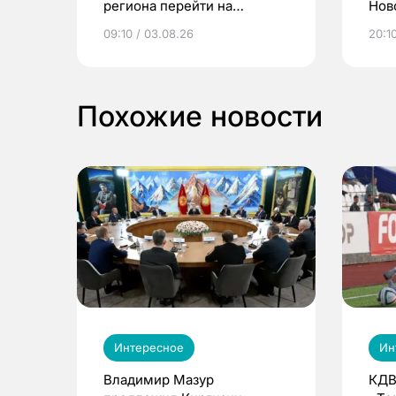
региона перейти на
Нов
электронные квитанции и
про
09:10 / 03.08.26
20:10
выиграть призы
Похожие новости
Интересное
Ин
Владимир Мазур
КДВ