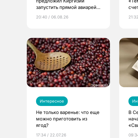
предложил Киргизии
«Те
запустить прямой авиарейс
сче
из Томска
20:40 / 06.08.26
21:32
Интересное
Ин
Не только варенье: что еще
В С
можно приготовить из
нач
ягод?
«Св
жиз
17:34 / 22.07.26
09:34