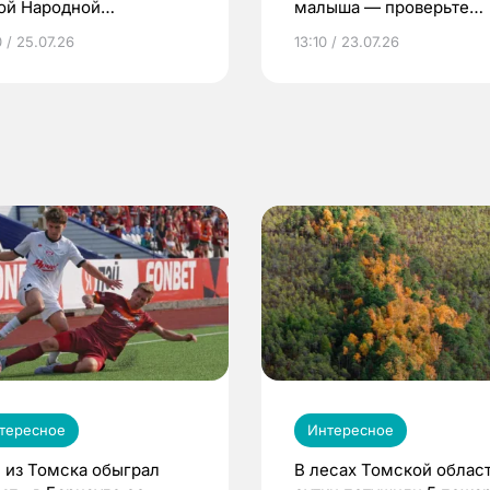
ой Народной
малыша — проверьте
грамме ЕР
репродуктивное здоров
 / 25.07.26
13:10 / 23.07.26
по ОМС!
тересное
Интересное
 из Томска обыграл
В лесах Томской област