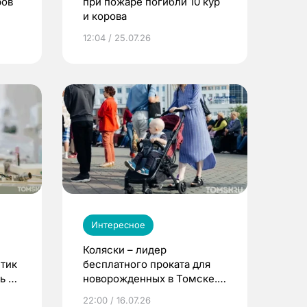
ров
при пожаре погибли 10 кур
и корова
12:04 / 25.07.26
Интересное
Коляски – лидер
етик
бесплатного проката для
ь до
новорожденных в Томске.
Что еще берут родители?
22:00 / 16.07.26