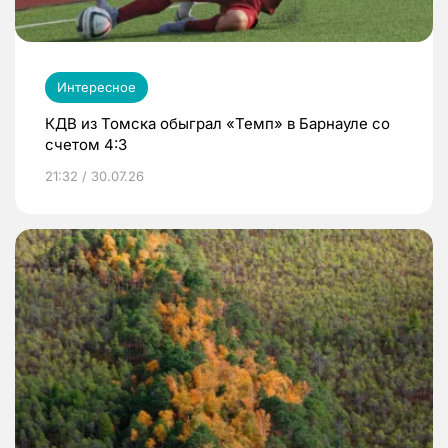
Интересное
КДВ из Томска обыграл «Темп» в Барнауле со
счетом 4:3
21:32 / 30.07.26