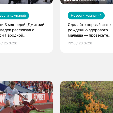
вости компаний
Новости компаний
ти 3 млн идей: Дмитрий
Сделайте первый шаг к
ведев рассказал о
рождению здорового
ой Народной
малыша — проверьте
грамме ЕР
репродуктивное здоров
 / 25.07.26
13:10 / 23.07.26
по ОМС!