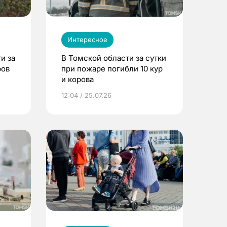
Интересное
и за
В Томской области за сутки
ров
при пожаре погибли 10 кур
и корова
12:04 / 25.07.26