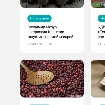
Интересное
Ин
Владимир Мазур
КДВ
предложил Киргизии
«Те
запустить прямой авиарейс
сче
из Томска
20:40 / 06.08.26
21:32