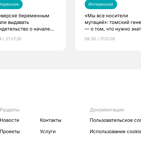
тересное
Интересное
еверске беременным
«Мы все носители
али выдавать
мутаций»: томский ген
идетельство о начале
— о том, что нужно знат
ни»
беременности
 / 21.07.26
08:30 / 17.07.26
Разделы
Документация
Новости
Контакты
Пользовательское со
Проекты
Услуги
Использование cooki