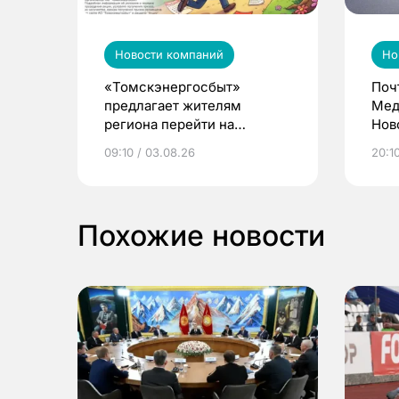
Новости компаний
Но
«Томскэнергосбыт»
Поч
предлагает жителям
Мед
региона перейти на
Нов
электронные квитанции и
про
09:10 / 03.08.26
20:10
выиграть призы
Похожие новости