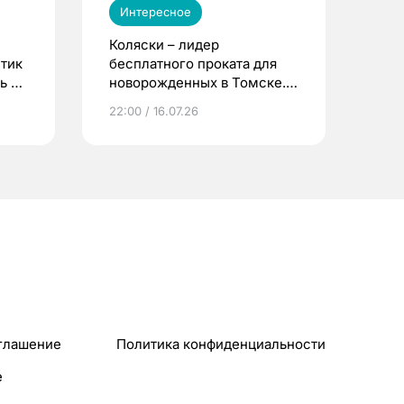
Интересное
Коляски – лидер
етик
бесплатного проката для
ь до
новорожденных в Томске.
Что еще берут родители?
22:00 / 16.07.26
глашение
Политика конфиденциальности
e