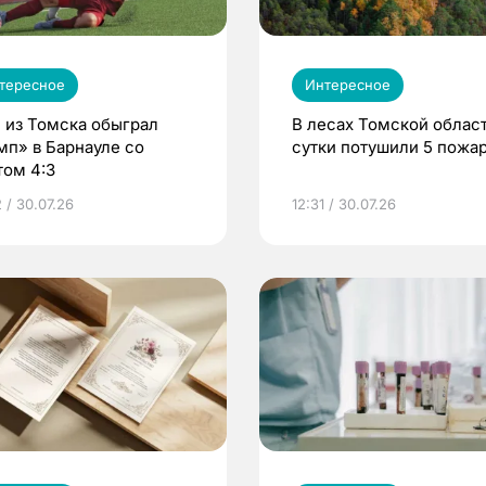
тересное
Интересное
 из Томска обыграл
В лесах Томской област
мп» в Барнауле со
сутки потушили 5 пожа
том 4:3
 / 30.07.26
12:31 / 30.07.26