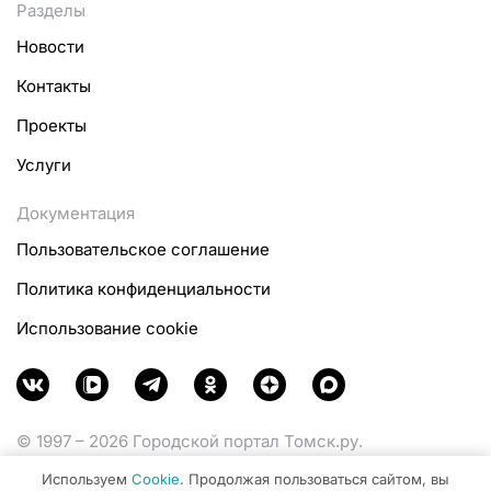
Разделы
Новости
Контакты
Проекты
Услуги
Документация
Пользовательское соглашение
Политика конфиденциальности
Использование cookie
© 1997 – 2026 Городской портал Томск.ру.
Функционирует при финансовой поддержке
Используем
Cookie
. Продолжая пользоваться сайтом, вы
Министерства цифрового развития, связи и массовых