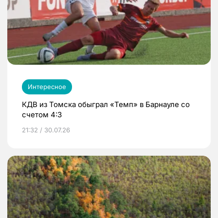
Интересное
КДВ из Томска обыграл «Темп» в Барнауле со
счетом 4:3
21:32 / 30.07.26