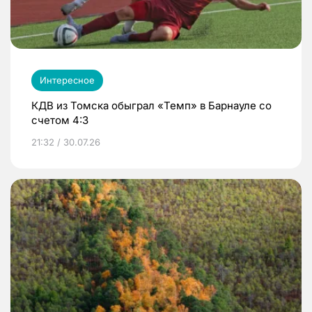
Интересное
КДВ из Томска обыграл «Темп» в Барнауле со
счетом 4:3
21:32 / 30.07.26