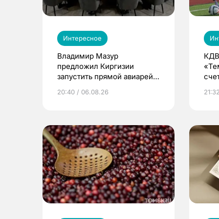
Интересное
Ин
Владимир Мазур
КДВ
предложил Киргизии
«Те
запустить прямой авиарейс
сче
из Томска
20:40 / 06.08.26
21:32