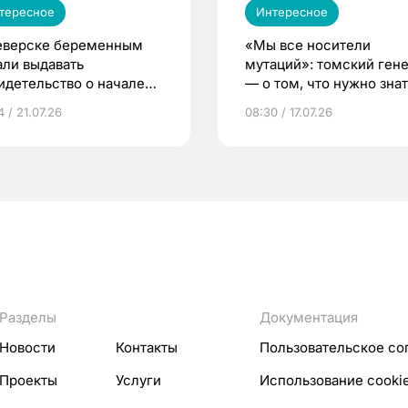
тересное
Интересное
еверске беременным
«Мы все носители
али выдавать
мутаций»: томский ген
идетельство о начале
— о том, что нужно знат
ни»
беременности
 / 21.07.26
08:30 / 17.07.26
Разделы
Документация
Новости
Контакты
Пользовательское со
Проекты
Услуги
Использование cooki