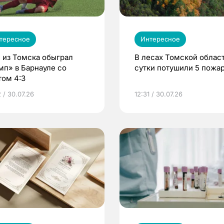
тересное
Интересное
 из Томска обыграл
В лесах Томской област
мп» в Барнауле со
сутки потушили 5 пожа
том 4:3
 / 30.07.26
12:31 / 30.07.26