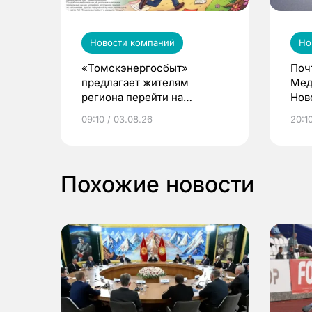
Новости компаний
Но
«Томскэнергосбыт»
Поч
предлагает жителям
Мед
региона перейти на
Нов
электронные квитанции и
про
09:10 / 03.08.26
20:10
выиграть призы
Похожие новости