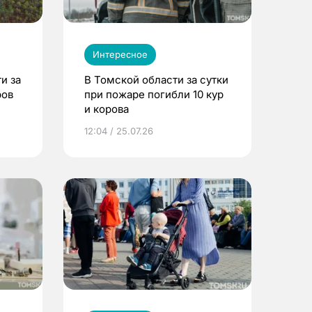
Интересное
и за
В Томской области за сутки
ров
при пожаре погибли 10 кур
и корова
12:04 / 25.07.26