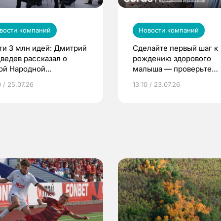
вости компаний
Новости компаний
ти 3 млн идей: Дмитрий
Сделайте первый шаг к
ведев рассказал о
рождению здорового
ой Народной
малыша — проверьте
грамме ЕР
репродуктивное здоров
 / 25.07.26
13:10 / 23.07.26
по ОМС!