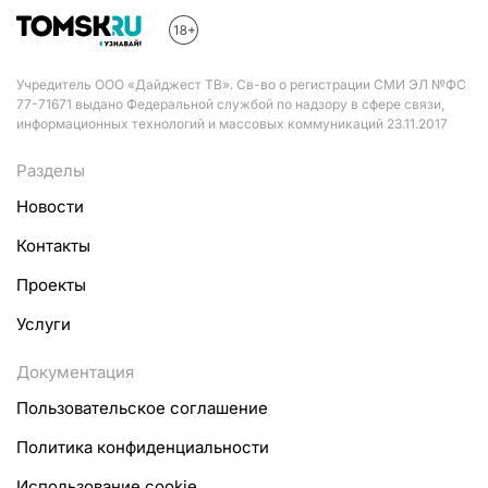
Учредитель ООО «Дайджест ТВ». Св-во о регистрации СМИ ЭЛ №ФС
77-71671 выдано Федеральной службой по надзору в сфере связи,
информационных технологий и массовых коммуникаций 23.11.2017
Разделы
Новости
Контакты
Проекты
Услуги
Документация
Пользовательское соглашение
Политика конфиденциальности
Использование cookie