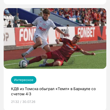
Интересное
КДВ из Томска обыграл «Темп» в Барнауле со
счетом 4:3
21:32 / 30.07.26