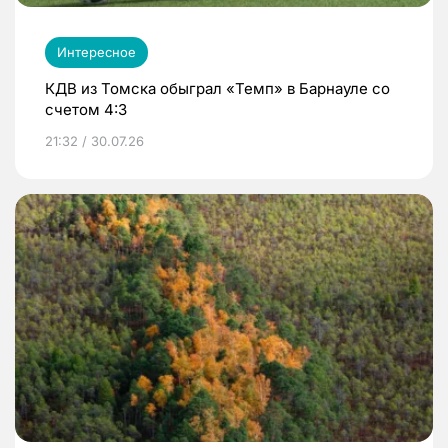
Интересное
КДВ из Томска обыграл «Темп» в Барнауле со
счетом 4:3
21:32 / 30.07.26