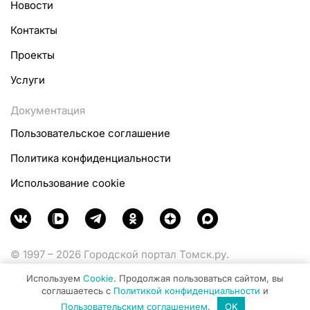
Новости
Контакты
Проекты
Услуги
Документация
Пользовательское соглашение
Политика конфиденциальности
Использование cookie
© 1997 – 2026 Городской портал Томск.ру.
Функционирует при финансовой поддержке
Используем
Cookie
. Продолжая пользоваться сайтом, вы
Министерства цифрового развития, связи и массовых
соглашаетесь с
Политикой конфиденциальности
и
коммуникаций Российской Федерации.
Пользовательским соглашением
.
OK