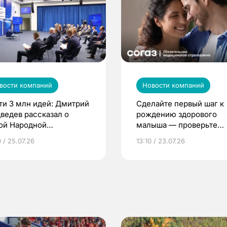
вости компаний
Новости компаний
ти 3 млн идей: Дмитрий
Сделайте первый шаг к
ведев рассказал о
рождению здорового
ой Народной
малыша — проверьте
грамме ЕР
репродуктивное здоров
 / 25.07.26
13:10 / 23.07.26
по ОМС!