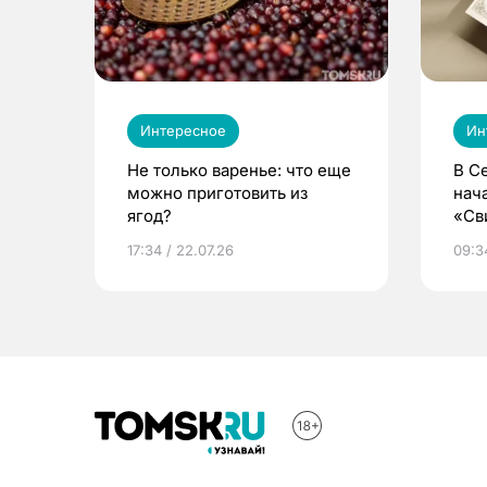
Интересное
Ин
Не только варенье: что еще
В С
можно приготовить из
нач
ягод?
«Св
жиз
17:34 / 22.07.26
09:34