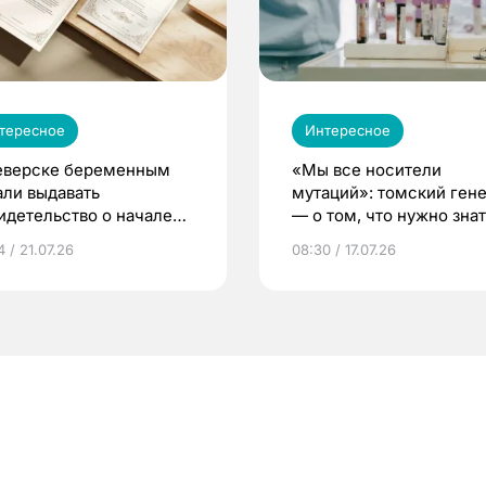
тересное
Интересное
еверске беременным
«Мы все носители
али выдавать
мутаций»: томский ген
идетельство о начале
— о том, что нужно знат
ни»
беременности
 / 21.07.26
08:30 / 17.07.26