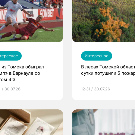
тересное
Интересное
 из Томска обыграл
В лесах Томской област
мп» в Барнауле со
сутки потушили 5 пожа
том 4:3
 / 30.07.26
12:31 / 30.07.26