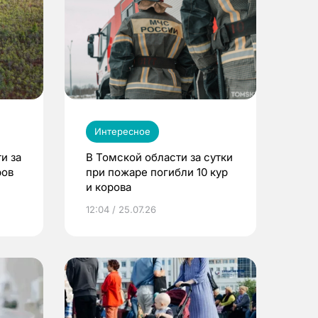
Интересное
и за
В Томской области за сутки
ров
при пожаре погибли 10 кур
и корова
12:04 / 25.07.26