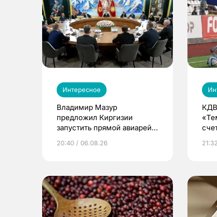
Интересное
Ин
Владимир Мазур
КДВ
предложил Киргизии
«Те
запустить прямой авиарейс
сче
из Томска
20:40 / 06.08.26
21:32