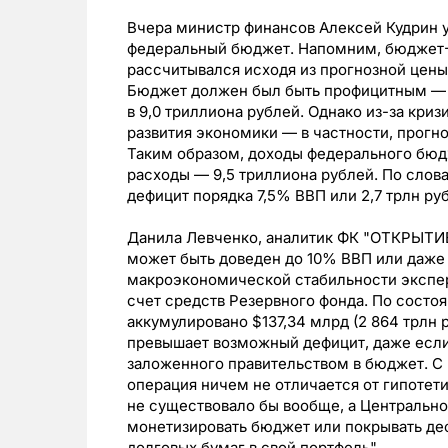
Вчера министр финансов Алексей Кудрин 
федеральный бюджет. Напомним, бюджет-
рассчитывался исходя из прогнозной цены 
Бюджет должен был быть профицитным — с
в 9,0 триллиона рублей. Однако из-за кри
развития экономики — в частности, прогно
Таким образом, доходы федерального бюдж
расходы — 9,5 триллиона рублей. По слов
дефицит порядка 7,5% ВВП или 2,7 трлн ру
Данила Левченко, аналитик ФК "ОТКРЫТИЕ"
может быть доведен до 10% ВВП или даже 
макроэкономической стабильности эксперт
счет средств Резервного фонда. По состоя
аккумулировано $137,34 млрд (2 864 трлн 
превышает возможный дефицит, даже если
заложенного правительством в бюджет. С
операция ничем не отличается от гипотет
не существовало бы вообще, а Центральн
монетизировать бюджет или покрывать де
долговых бумаг в свой портфель".