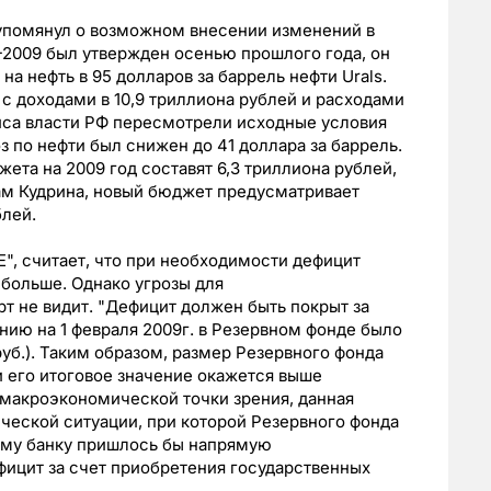
упомянул о возможном внесении изменений в
2009 был утвержден осенью прошлого года, он
на нефть в 95 долларов за баррель нефти Urals.
 доходами в 10,9 триллиона рублей и расходами
зиса власти РФ пересмотрели исходные условия
з по нефти был снижен до 41 доллара за баррель.
ета на 2009 год составят 6,3 триллиона рублей,
ам Кудрина, новый бюджет предусматривает
блей.
, считает, что при необходимости дефицит
больше. Однако угрозы для
 не видит. "Дефицит должен быть покрыт за
нию на 1 февраля 2009г. в Резервном фонде было
руб.). Таким образом, размер Резервного фонда
 его итоговое значение окажется выше
 макроэкономической точки зрения, данная
ической ситуации, при которой Резервного фонда
ому банку пришлось бы напрямую
фицит за счет приобретения государственных