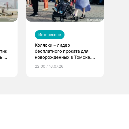
Интересное
Коляски – лидер
етик
бесплатного проката для
ь до
новорожденных в Томске.
Что еще берут родители?
22:00 / 16.07.26