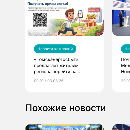
Новости компаний
Но
«Томскэнергосбыт»
Поч
предлагает жителям
Мед
региона перейти на
Нов
электронные квитанции и
про
09:10 / 03.08.26
20:10
выиграть призы
Похожие новости