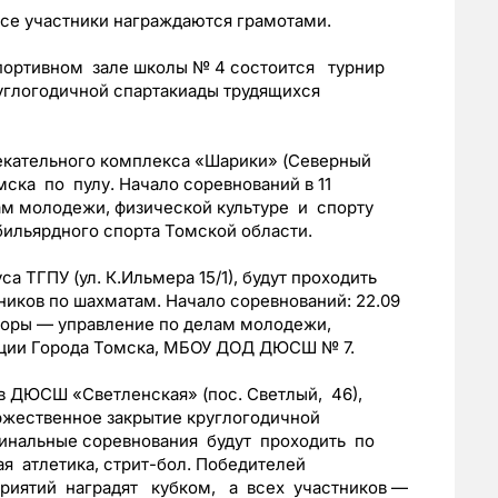
се участники награждаются грамотами.
портивном зале школы № 4 состоится турнир
углогодичной спартакиады трудящихся
лекательного комплекса «Шарики» (Северный
ска по пулу. Начало соревнований в 11
ам молодежи, физической культуре и спорту
ильярдного спорта Томской области.
са ТГПУ (ул. К.Ильмера 15/1), будут проходить
ников по шахматам. Начало соревнований: 22.09
заторы — управление по делам молодежи,
ации Города Томска, МБОУ ДОД ДЮСШ № 7.
в ДЮСШ «Светленская» (пос. Светлый, 46),
ржественное закрытие круглогодичной
инальные соревнования будут проходить по
я атлетика, стрит-бол. Победителей
риятий наградят кубком, а всех участников —