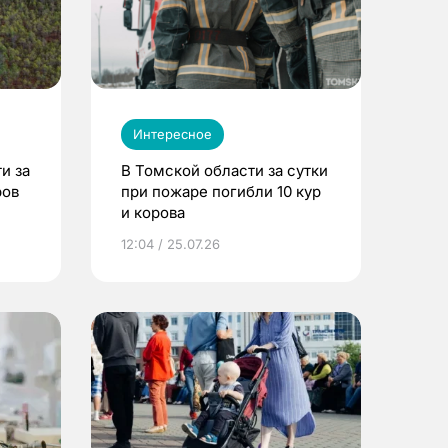
Интересное
и за
В Томской области за сутки
ров
при пожаре погибли 10 кур
и корова
12:04 / 25.07.26