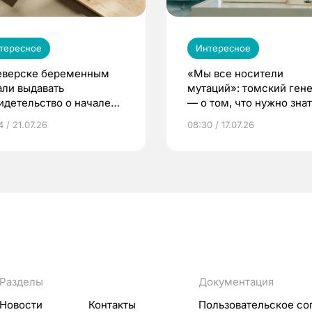
тересное
Интересное
еверске беременным
«Мы все носители
али выдавать
мутаций»: томский ген
идетельство о начале
— о том, что нужно знат
ни»
беременности
 / 21.07.26
08:30 / 17.07.26
Разделы
Документация
Новости
Контакты
Пользовательское со