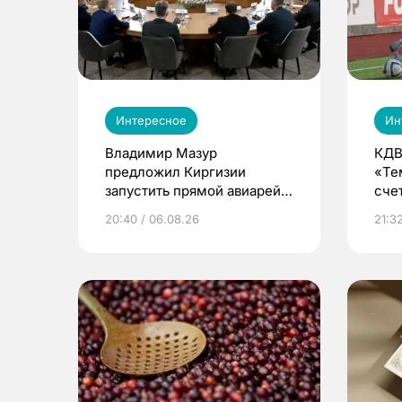
Интересное
Ин
Владимир Мазур
КДВ
предложил Киргизии
«Те
запустить прямой авиарейс
сче
из Томска
20:40 / 06.08.26
21:32