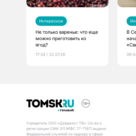
Интересное
Ин
Не только варенье: что еще
В С
можно приготовить из
нач
ягод?
«Св
жиз
17:34 / 22.07.26
09:34
Учредитель ООО «Дайджест ТВ». Св-во о
регистрации СМИ ЭЛ №ФС 77-71671 выдано
Федеральной службой по надзору в сфере