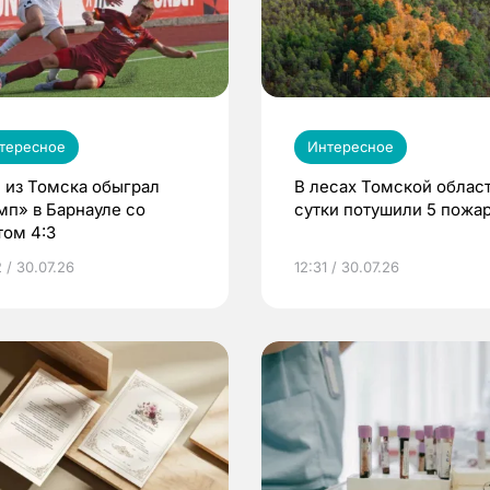
тересное
Интересное
 из Томска обыграл
В лесах Томской област
мп» в Барнауле со
сутки потушили 5 пожа
том 4:3
 / 30.07.26
12:31 / 30.07.26