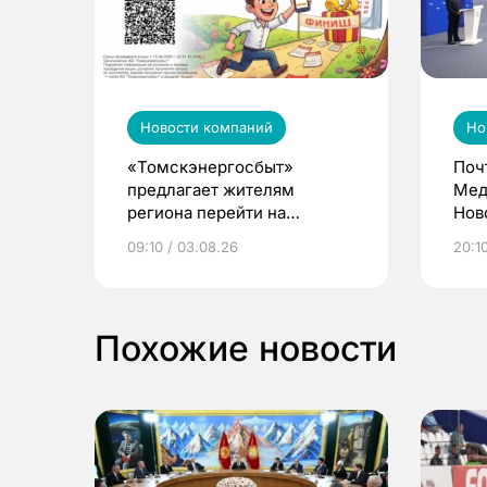
Новости компаний
Но
«Томскэнергосбыт»
Поч
предлагает жителям
Мед
региона перейти на
Нов
электронные квитанции и
про
09:10 / 03.08.26
20:10
выиграть призы
Похожие новости