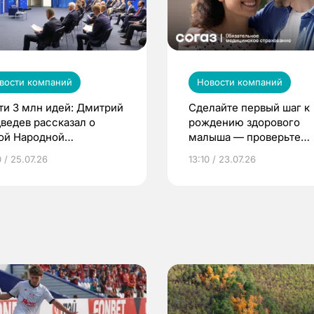
вости компаний
Новости компаний
ти 3 млн идей: Дмитрий
Сделайте первый шаг к
ведев рассказал о
рождению здорового
ой Народной
малыша — проверьте
грамме ЕР
репродуктивное здоров
 / 25.07.26
13:10 / 23.07.26
по ОМС!