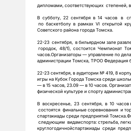
дипломами, соответствующих степеней, в
В субботу, 22 сентября в 14 часов в с
по баскетболу в рамках VI открытой кр
Советского района города Томска.
22-23 сентября, в бильярдном зале разв
городок, 48/1), состоится Чемпионат Том
часов.Организаторы — управление по дел
администрации Томска, ТРОО Федерация б
22-23 сентября, в аудитории № 419, 8 корпу
игры на Кубок Города Томска среди школь
— в 15 часов, 23.09 — в 10 часов. Органи
физической культуре и спорту администр
В воскресенье, 23 сентября, в 10 часов 
состоятся финальные соревнования и то
спартакиады среди предприятий Томска.Ф
следующим видамспорта: стрельба, легка
круглогодичнойспартакиады среди предп