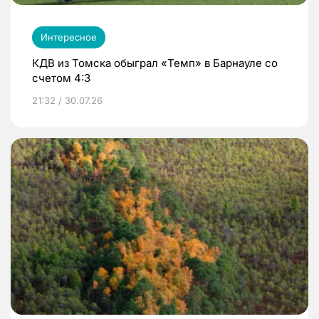
Интересное
КДВ из Томска обыграл «Темп» в Барнауле со
счетом 4:3
21:32 / 30.07.26