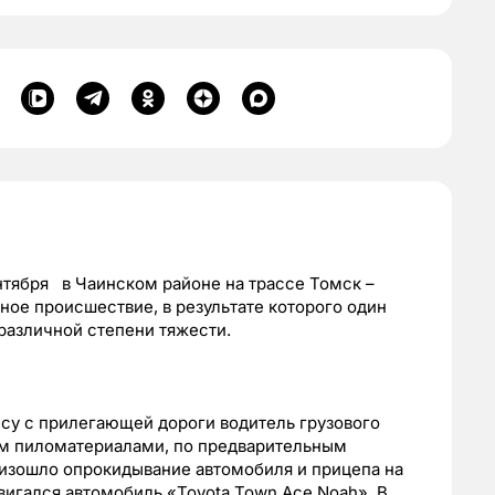
тября в Чаинском районе на трассе Томск –
ое происшествие, в результате которого один
различной степени тяжести.
ссу с прилегающей дороги водитель грузового
ым пиломатериалами, по предварительным
оизошло опрокидывание автомобиля и прицепа на
вигался автомобиль «Toyota Town Ace Noah». В