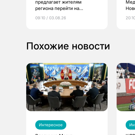
предлагает жителям
Мед
региона перейти на
Нов
электронные квитанции и
про
09:10 / 03.08.26
20:10
выиграть призы
Похожие новости
Интересное
Ин