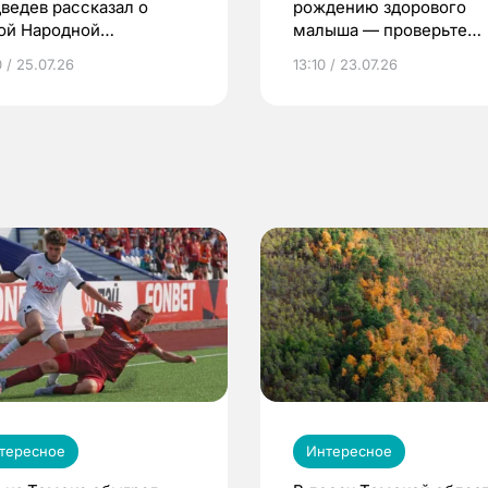
ведев рассказал о
рождению здорового
ой Народной
малыша — проверьте
грамме ЕР
репродуктивное здоров
 / 25.07.26
13:10 / 23.07.26
по ОМС!
тересное
Интересное