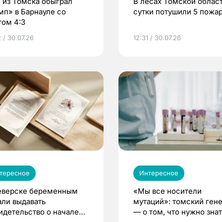
 из Томска обыграл
В лесах Томской област
мп» в Барнауле со
сутки потушили 5 пожа
том 4:3
 / 30.07.26
12:31 / 30.07.26
тересное
Интересное
еверске беременным
«Мы все носители
али выдавать
мутаций»: томский ген
идетельство о начале
— о том, что нужно знат