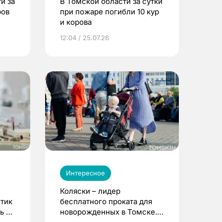
и за
В Томской области за сутки
ров
при пожаре погибли 10 кур
и корова
12:04 / 25.07.26
Интересное
Коляски – лидер
етик
бесплатного проката для
ь до
новорожденных в Томске.