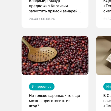
Владимир Мазур
КДВ
предложил Киргизии
«Те
запустить прямой авиарейс
сче
из Томска
20:40 / 06.08.26
21:32
Интересное
Ин
Не только варенье: что еще
В С
можно приготовить из
нач
ягод?
«Св