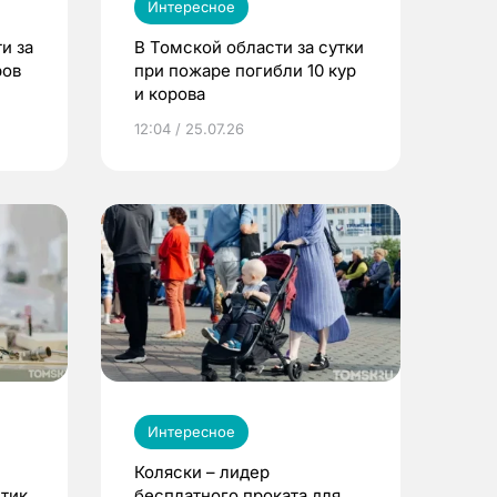
Интересное
и за
В Томской области за сутки
ров
при пожаре погибли 10 кур
и корова
12:04 / 25.07.26
Интересное
Коляски – лидер
етик
бесплатного проката для