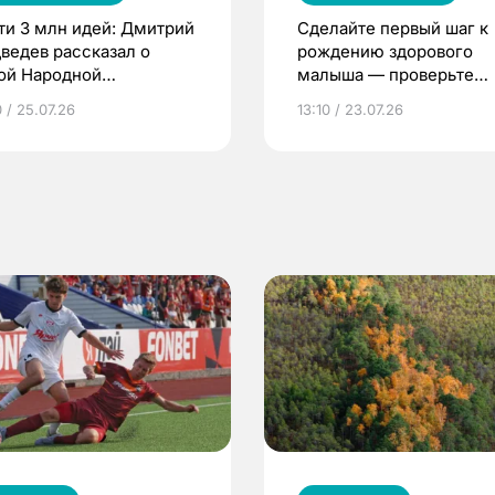
ти 3 млн идей: Дмитрий
Сделайте первый шаг к
ведев рассказал о
рождению здорового
ой Народной
малыша — проверьте
грамме ЕР
репродуктивное здоров
 / 25.07.26
13:10 / 23.07.26
по ОМС!