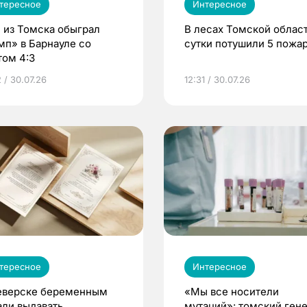
тересное
Интересное
 из Томска обыграл
В лесах Томской област
мп» в Барнауле со
сутки потушили 5 пожа
том 4:3
 / 30.07.26
12:31 / 30.07.26
тересное
Интересное
еверске беременным
«Мы все носители
али выдавать
мутаций»: томский ген