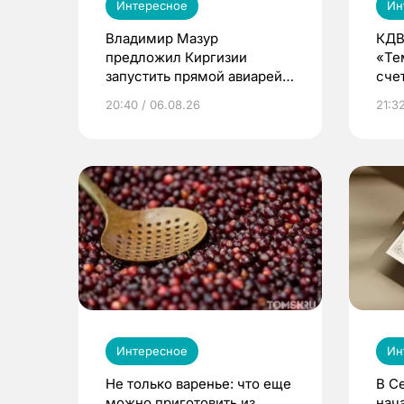
Интересное
Ин
Владимир Мазур
КДВ
предложил Киргизии
«Те
запустить прямой авиарейс
сче
из Томска
20:40 / 06.08.26
21:32
Интересное
Ин
Не только варенье: что еще
В С
можно приготовить из
нач