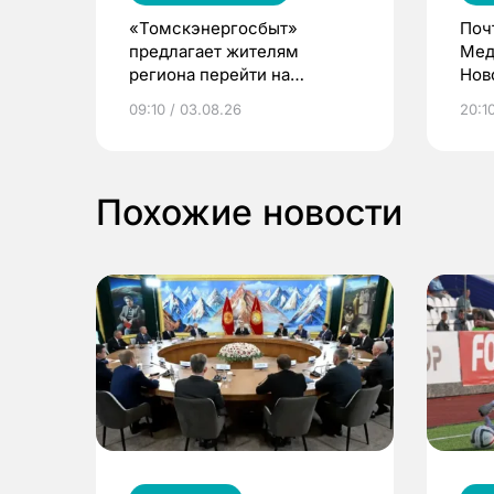
«Томскэнергосбыт»
Поч
предлагает жителям
Мед
региона перейти на
Нов
электронные квитанции и
про
09:10 / 03.08.26
20:10
выиграть призы
Похожие новости