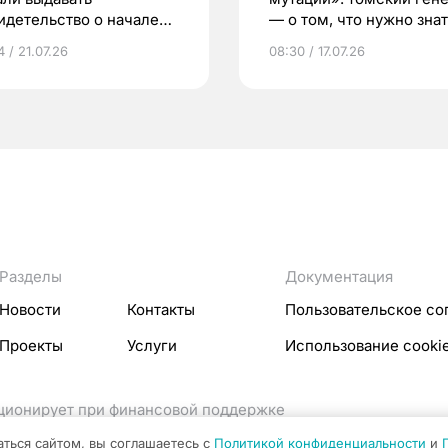
идетельство о начале
— о том, что нужно знат
ни»
беременности
 / 21.07.26
08:30 / 17.07.26
Разделы
Документация
Новости
Контакты
Пользовательское со
Проекты
Услуги
Использование cooki
кционирует при финансовой поддержке
ссовых коммуникаций Российской Федерации.
аться сайтом, вы соглашаетесь с
Политикой конфиденциальности
и