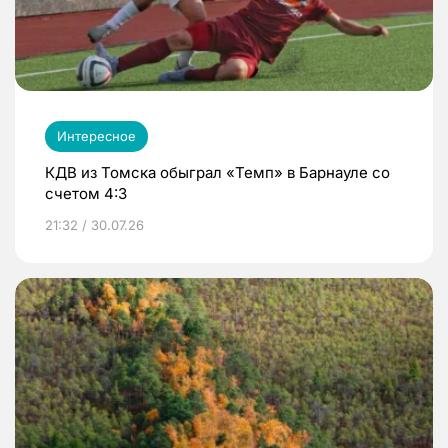
Интересное
КДВ из Томска обыграл «Темп» в Барнауле со
счетом 4:3
21:32 / 30.07.26