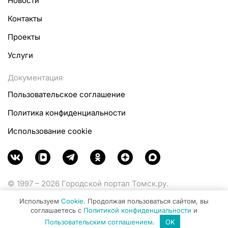
Новости
Контакты
Проекты
Услуги
Документация
Пользовательское соглашение
Политика конфиденциальности
Использование cookie
© 1997 – 2026 Городской портал Томск.ру.
Функционирует при финансовой поддержке
Используем
Cookie
. Продолжая пользоваться сайтом, вы
Министерства цифрового развития, связи и массовых
соглашаетесь с
Политикой конфиденциальности
и
коммуникаций Российской Федерации.
Пользовательским соглашением
.
OK