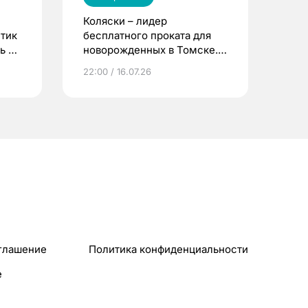
Коляски – лидер
етик
бесплатного проката для
ь до
новорожденных в Томске.
Что еще берут родители?
22:00 / 16.07.26
глашение
Политика конфиденциальности
e