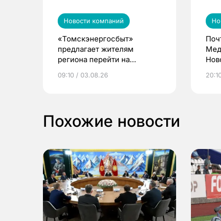
Новости компаний
Но
«Томскэнергосбыт»
Поч
предлагает жителям
Мед
региона перейти на
Нов
электронные квитанции и
про
09:10 / 03.08.26
20:10
выиграть призы
Похожие новости