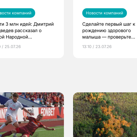
вости компаний
Новости компаний
ти 3 млн идей: Дмитрий
Сделайте первый шаг к
ведев рассказал о
рождению здорового
ой Народной
малыша — проверьте
грамме ЕР
репродуктивное здоров
 / 25.07.26
13:10 / 23.07.26
по ОМС!