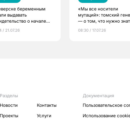
еверске беременным
«Мы все носители
али выдавать
мутаций»: томский ген
идетельство о начале
— о том, что нужно знат
ни»
беременности
 / 21.07.26
08:30 / 17.07.26
Разделы
Документация
Новости
Контакты
Пользовательское со
Проекты
Услуги
Использование cooki