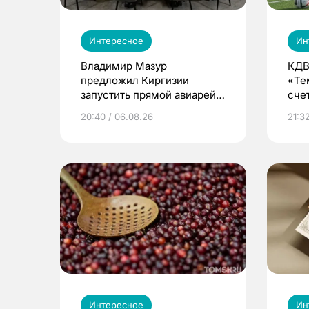
Интересное
Ин
Владимир Мазур
КДВ
предложил Киргизии
«Те
запустить прямой авиарейс
сче
из Томска
20:40 / 06.08.26
21:32
Интересное
Ин