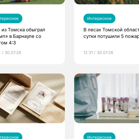
тересное
Интересное
 из Томска обыграл
В лесах Томской област
мп» в Барнауле со
сутки потушили 5 пожа
том 4:3
 / 30.07.26
12:31 / 30.07.26
тересное
Интересное