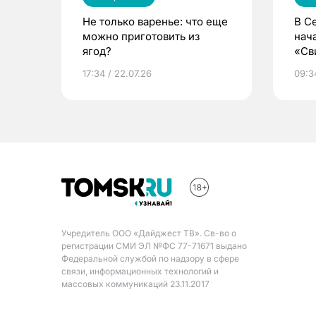
Не только варенье: что еще
В С
можно приготовить из
нач
ягод?
«Св
жиз
17:34 / 22.07.26
09:34
Учредитель ООО «Дайджест ТВ». Св-во о
регистрации СМИ ЭЛ №ФС 77-71671 выдано
Федеральной службой по надзору в сфере
связи, информационных технологий и
массовых коммуникаций 23.11.2017