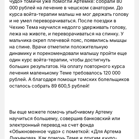
чудо» томичи уже помогли Артемке: собрали 80
000 рублей на лечение в чешском санатории. До
курса войта-терапии малыш не мог держать голову
и не умел переворачиваться. После поездки в
Чехию Тема научился недолго удерживать голову,
лежа на животе, и переворачиваться на спинку. У
мальчика окреп плечевой пояс, появились мышцы
на спине. Врачи отметили положительную
динамику и порекомендовали малышу пройти еще
один курс войта-терапии, чтобы достигнуть
больших результатов. На оплату повторного курса
лечения маленькому Теме требовалось 120 000
рублей. А благодаря помощи томских болельщиков
осталось собрать 89 600,5 рублей!
Вы еще можете помочь улыбчивому Артему
научиться большему, совершив банковский или
электронный перевод на счет фонда
«Обыкновенное чудо» с пометкой: «Для Артема
Лукьянова». Как помочь Теме и другим «чудо-