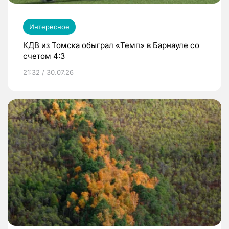
Интересное
КДВ из Томска обыграл «Темп» в Барнауле со
счетом 4:3
21:32 / 30.07.26