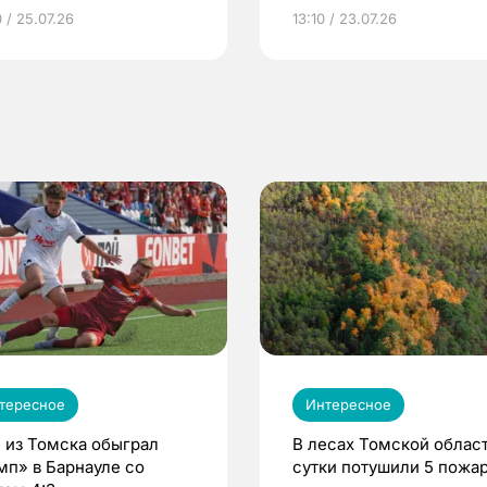
грамме ЕР
репродуктивное здоров
 / 25.07.26
13:10 / 23.07.26
по ОМС!
тересное
Интересное
 из Томска обыграл
В лесах Томской област
мп» в Барнауле со
сутки потушили 5 пожа