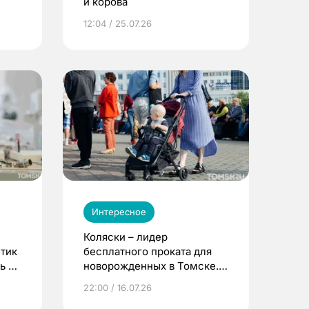
и корова
12:04 / 25.07.26
Интересное
Коляски – лидер
етик
бесплатного проката для
ь до
новорожденных в Томске.
Что еще берут родители?
22:00 / 16.07.26