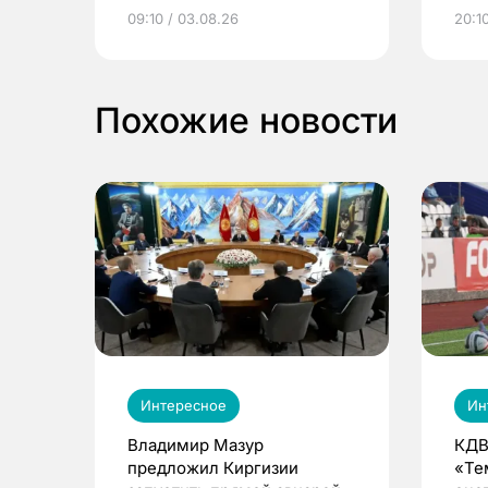
электронные квитанции и
про
09:10 / 03.08.26
20:10
выиграть призы
Похожие новости
Интересное
Ин
Владимир Мазур
КДВ
предложил Киргизии
«Те