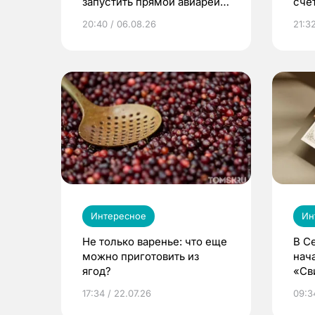
запустить прямой авиарейс
сче
из Томска
20:40 / 06.08.26
21:32
Интересное
Ин
Не только варенье: что еще
В С
можно приготовить из
нач
ягод?
«Св
жиз
17:34 / 22.07.26
09:34