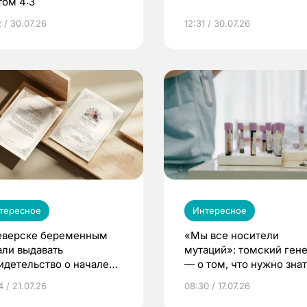
том 4:3
 / 30.07.26
12:31 / 30.07.26
тересное
Интересное
еверске беременным
«Мы все носители
али выдавать
мутаций»: томский ген
идетельство о начале
— о том, что нужно знат
ни»
беременности
 / 21.07.26
08:30 / 17.07.26