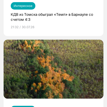
Интересное
КДВ из Томска обыграл «Темп» в Барнауле со
счетом 4:3
21:32 / 30.07.26