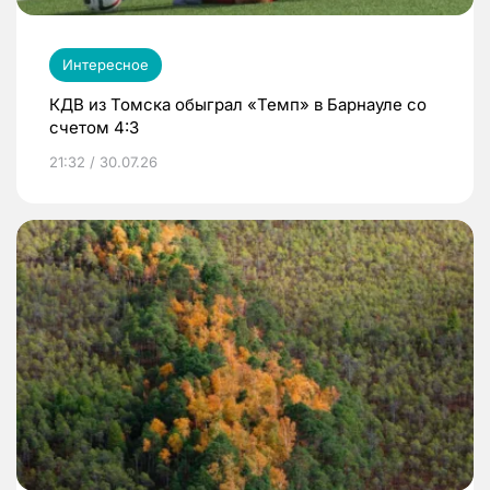
Интересное
КДВ из Томска обыграл «Темп» в Барнауле со
счетом 4:3
21:32 / 30.07.26