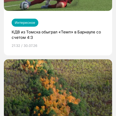
Интересное
КДВ из Томска обыграл «Темп» в Барнауле со
счетом 4:3
21:32 / 30.07.26