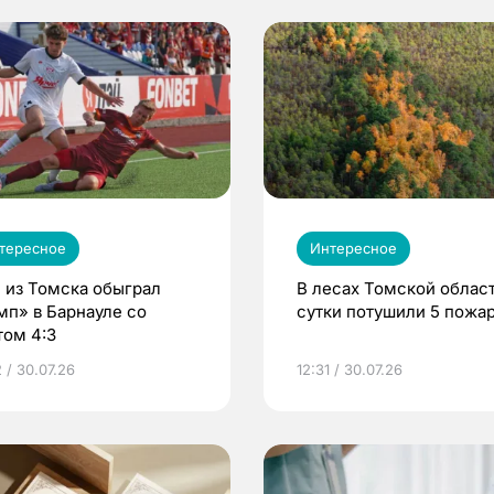
тересное
Интересное
 из Томска обыграл
В лесах Томской област
мп» в Барнауле со
сутки потушили 5 пожа
том 4:3
 / 30.07.26
12:31 / 30.07.26