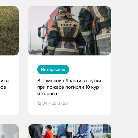
Интересное
и за
В Томской области за сутки
ров
при пожаре погибли 10 кур
и корова
12:04 / 25.07.26