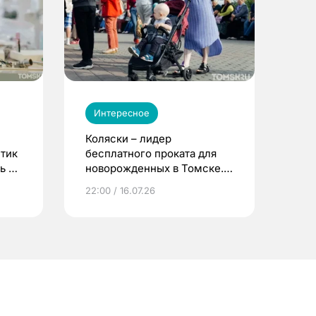
Интересное
Коляски – лидер
етик
бесплатного проката для
ь до
новорожденных в Томске.
Что еще берут родители?
22:00 / 16.07.26