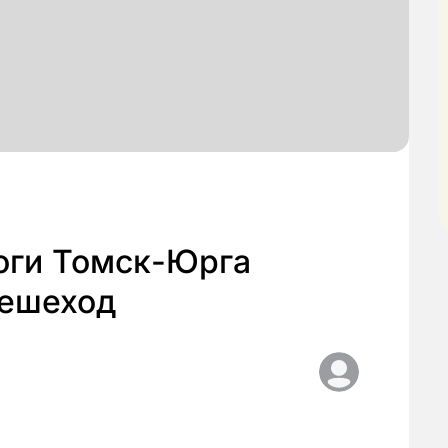
роги Томск-Юрга
пешеход