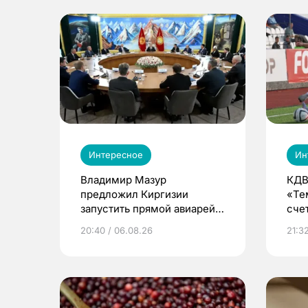
Интересное
Ин
Владимир Мазур
КДВ
предложил Киргизии
«Те
запустить прямой авиарейс
сче
из Томска
20:40 / 06.08.26
21:32