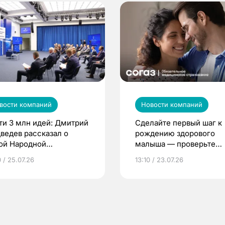
вости компаний
Новости компаний
ти 3 млн идей: Дмитрий
Сделайте первый шаг к
ведев рассказал о
рождению здорового
ой Народной
малыша — проверьте
грамме ЕР
репродуктивное здоров
 / 25.07.26
13:10 / 23.07.26
по ОМС!