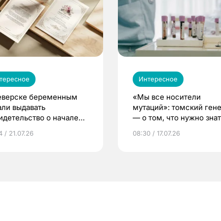
тересное
Интересное
еверске беременным
«Мы все носители
али выдавать
мутаций»: томский ген
идетельство о начале
— о том, что нужно знат
ни»
беременности
 / 21.07.26
08:30 / 17.07.26