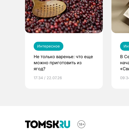
Интересное
Ин
Не только варенье: что еще
В С
можно приготовить из
нач
ягод?
«Св
жиз
17:34 / 22.07.26
09:34