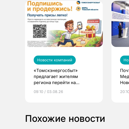
Новости компаний
Но
«Томскэнергосбыт»
Поч
предлагает жителям
Мед
региона перейти на
Нов
электронные квитанции и
про
09:10 / 03.08.26
20:10
выиграть призы
Похожие новости