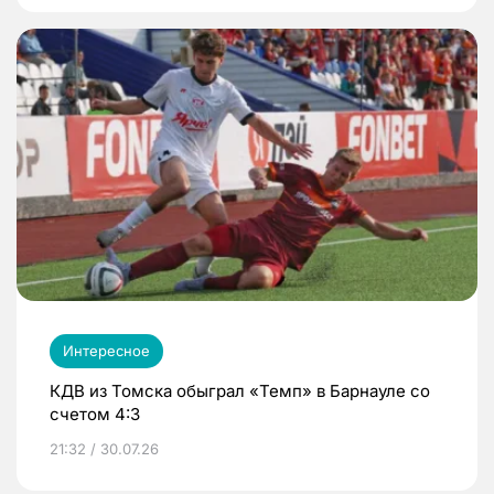
Интересное
КДВ из Томска обыграл «Темп» в Барнауле со
счетом 4:3
21:32 / 30.07.26