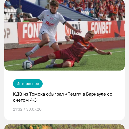
Интересное
КДВ из Томска обыграл «Темп» в Барнауле со
счетом 4:3
21:32 / 30.07.26