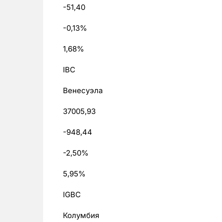
-51,40
-0,13%
1,68%
IBC
Венесуэла
37005,93
-948,44
-2,50%
5,95%
IGBC
Колумбия