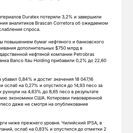
териалов Duratex потеряли 3,2% и завершили
ления аналитиков Brascan Corretora об ожидаемом
слабления спроса.
ы повышением бумаг нефтяного и банковского
ливания дополнительных $750 млрд в
дарственной нефтяной компании Petrobras
анка Banco Itau Holding прибавили 0,2% до 22,60
убавил 0,84% и достиг значения 18 047,16
и ослаб на 0,27% и опустился до 14,93 песо за
рухнули на 4,63% до 8,65 песо в результате
янию экономики США. Котировки пивоваренной
 песо даже не смотря на опубликование
ги ниже прежнего уровня. Чилийский IPSA, в
аний, ослаб на 0,83% и опустился до отметки 2