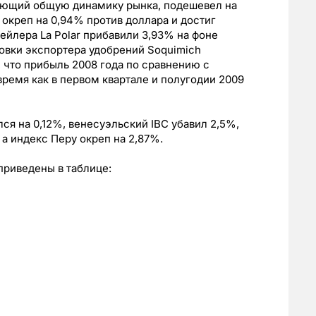
ажающий общую динамику рынка, подешевел на
о окреп на 0,94% против доллара и достиг
тейлера La Polar прибавили 3,93% на фоне
овки экспортера удобрений Soquimich
 что прибыль 2008 года по сравнению с
время как в первом квартале и полугодии 2009
лся на 0,12%, венесуэльский IBC убавил 2,5%,
 а индекс Перу окреп на 2,87%.
приведены в таблице: