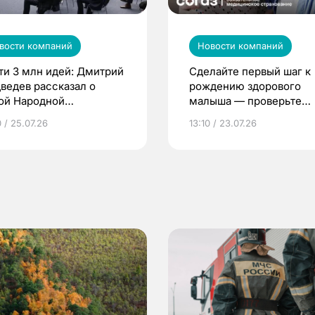
вости компаний
Новости компаний
ти 3 млн идей: Дмитрий
Сделайте первый шаг к
ведев рассказал о
рождению здорового
ой Народной
малыша — проверьте
грамме ЕР
репродуктивное здоров
 / 25.07.26
13:10 / 23.07.26
по ОМС!