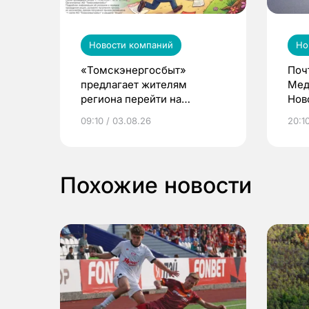
Новости компаний
Но
«Томскэнергосбыт»
Поч
предлагает жителям
Мед
региона перейти на
Нов
электронные квитанции и
про
09:10 / 03.08.26
20:10
выиграть призы
Похожие новости