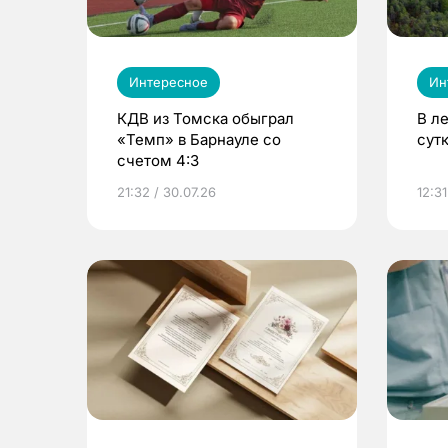
Интересное
Ин
КДВ из Томска обыграл
В л
«Темп» в Барнауле со
сут
счетом 4:3
21:32 / 30.07.26
12:31