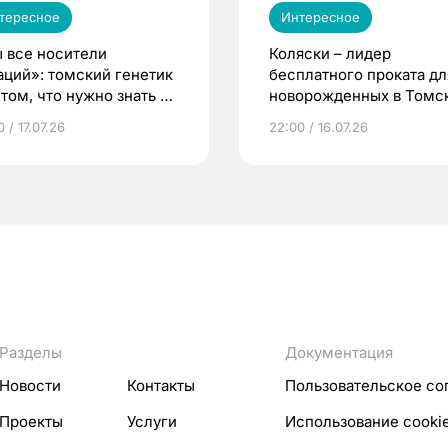
тересное
Интересное
 все носители
Коляски – лидер
аций»: томский генетик
бесплатного проката дл
том, что нужно знать до
новорожденных в Томск
еменности
Что еще берут родител
 / 17.07.26
22:00 / 16.07.26
Разделы
Документация
Новости
Контакты
Пользовательское со
Проекты
Услуги
Использование cooki