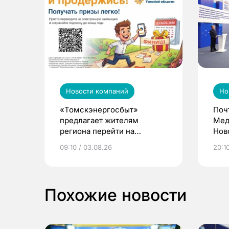
Новости компаний
Но
«Томскэнергосбыт»
Поч
предлагает жителям
Мед
региона перейти на
Нов
электронные квитанции и
про
09:10 / 03.08.26
20:10
выиграть призы
Похожие новости