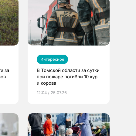
Интересное
и за
В Томской области за сутки
ров
при пожаре погибли 10 кур
и корова
12:04 / 25.07.26