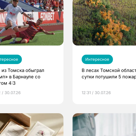
тересное
Интересное
 из Томска обыграл
В лесах Томской област
мп» в Барнауле со
сутки потушили 5 пожа
том 4:3
 / 30.07.26
12:31 / 30.07.26