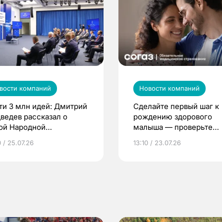
вости компаний
Новости компаний
ти 3 млн идей: Дмитрий
Сделайте первый шаг к
ведев рассказал о
рождению здорового
ой Народной
малыша — проверьте
грамме ЕР
репродуктивное здоров
 / 25.07.26
13:10 / 23.07.26
по ОМС!