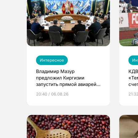
Интересное
Ин
Владимир Мазур
КДВ
предложил Киргизии
«Те
запустить прямой авиарейс
сче
из Томска
20:40 / 06.08.26
21:32