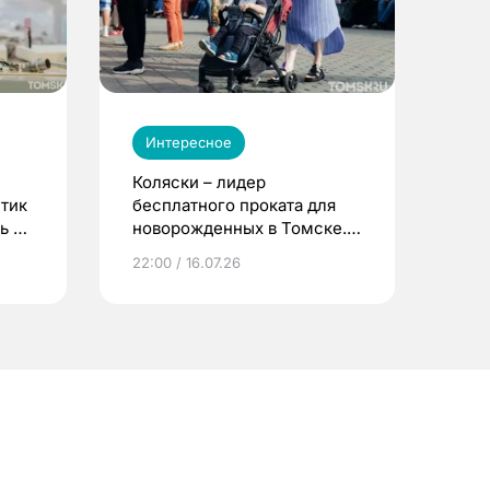
Интересное
Коляски – лидер
етик
бесплатного проката для
ь до
новорожденных в Томске.
Что еще берут родители?
22:00 / 16.07.26