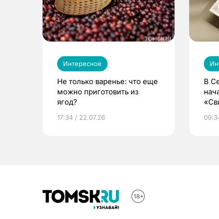
Интересное
Ин
Не только варенье: что еще
В С
можно приготовить из
нач
ягод?
«Св
жиз
17:34 / 22.07.26
09:34