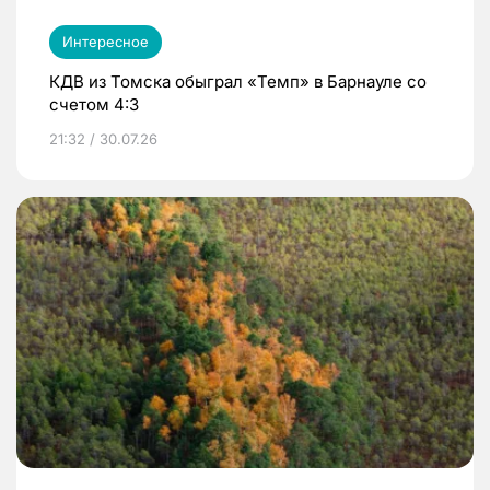
Интересное
КДВ из Томска обыграл «Темп» в Барнауле со
счетом 4:3
21:32 / 30.07.26