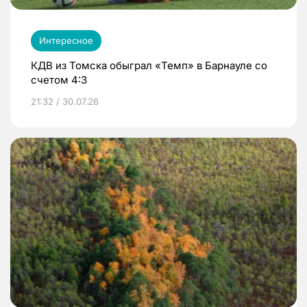
Интересное
КДВ из Томска обыграл «Темп» в Барнауле со
счетом 4:3
21:32 / 30.07.26