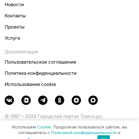
Новости
Контакты
Проекты
Услуги
Документация
Пользовательское соглашение
Политика конфиденциальности
Использование cookie
© 1997 – 2026 Городской портал Томск.ру.
Функционирует при финансовой поддержке
Используем
Cookie
. Продолжая пользоваться сайтом, вы
Министерства цифрового развития, связи и массовых
соглашаетесь с
Политикой конфиденциальности
и
коммуникаций Российской Федерации.