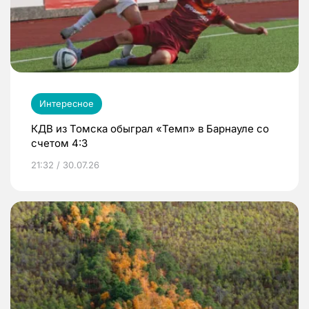
Интересное
КДВ из Томска обыграл «Темп» в Барнауле со
счетом 4:3
21:32 / 30.07.26