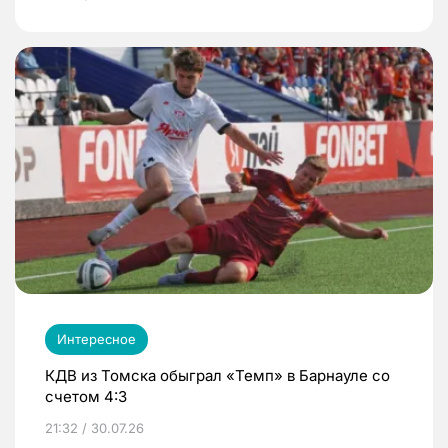
Интересное
КДВ из Томска обыграл «Темп» в Барнауле со
счетом 4:3
21:32 / 30.07.26