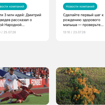
вости компаний
Новости компаний
ти 3 млн идей: Дмитрий
Сделайте первый шаг к
ведев рассказал о
рождению здорового
ой Народной
малыша — проверьте
грамме ЕР
репродуктивное здоров
 / 25.07.26
13:10 / 23.07.26
по ОМС!