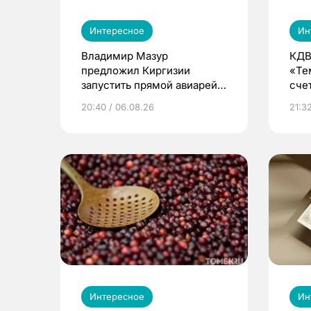
Интересное
Ин
Владимир Мазур
КДВ
предложил Киргизии
«Те
запустить прямой авиарейс
сче
из Томска
20:40 / 06.08.26
21:32
Интересное
Ин