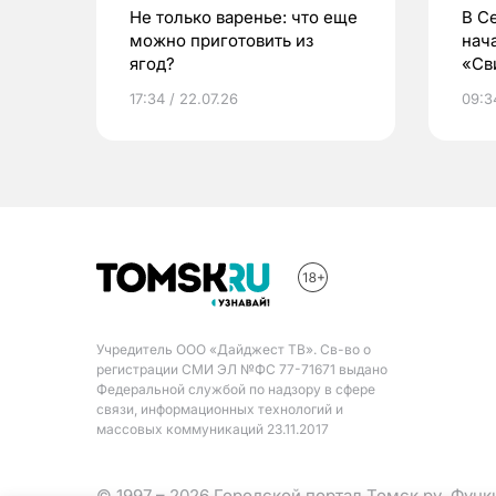
Не только варенье: что еще
В С
можно приготовить из
нач
ягод?
«Св
жиз
17:34 / 22.07.26
09:34
Учредитель ООО «Дайджест ТВ». Св-во о
регистрации СМИ ЭЛ №ФС 77-71671 выдано
Федеральной службой по надзору в сфере
связи, информационных технологий и
массовых коммуникаций 23.11.2017
© 1997 – 2026 Городской портал Томск.ру. Фун