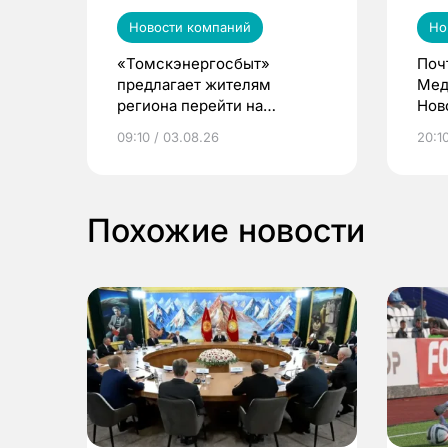
Новости компаний
Но
«Томскэнергосбыт»
Поч
предлагает жителям
Мед
региона перейти на
Нов
электронные квитанции и
про
09:10 / 03.08.26
20:10
выиграть призы
Похожие новости