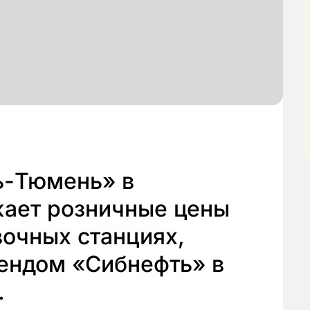
ь-Тюмень» в
жает розничные цены
вочных станциях,
ендом «Сибнефть» в
.