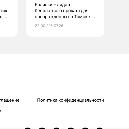
Коляски – лидер
етик
бесплатного проката для
ь до
новорожденных в Томске.
Что еще берут родители?
22:00 / 16.07.26
глашение
Политика конфиденциальности
e