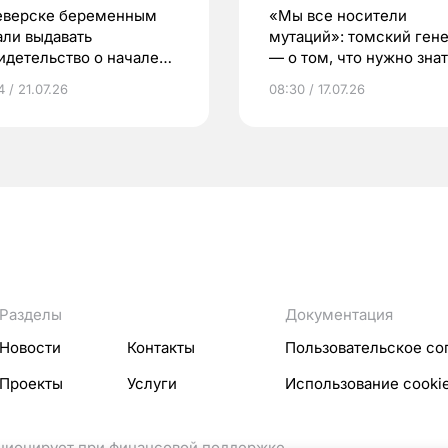
еверске беременным
«Мы все носители
али выдавать
мутаций»: томский ген
идетельство о начале
— о том, что нужно знат
ни»
беременности
 / 21.07.26
08:30 / 17.07.26
Разделы
Документация
Новости
Контакты
Пользовательское со
Проекты
Услуги
Использование cooki
кционирует при финансовой поддержке