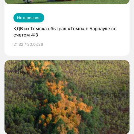
Интересное
КДВ из Томска обыграл «Темп» в Барнауле со
счетом 4:3
21:32 / 30.07.26