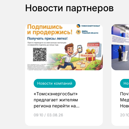
Новости партнеров
Новости компаний
Но
«Томскэнергосбыт»
Поч
предлагает жителям
Мед
региона перейти на
Нов
электронные квитанции и
про
09:10 / 03.08.26
20:10
выиграть призы