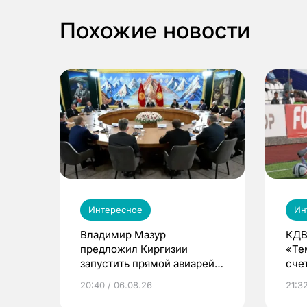
Похожие новости
Интересное
Ин
Владимир Мазур
КДВ
предложил Киргизии
«Те
запустить прямой авиарейс
сче
из Томска
20:40 / 06.08.26
21:32