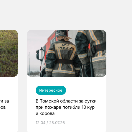
Интересное
и за
В Томской области за сутки
ров
при пожаре погибли 10 кур
и корова
12:04 / 25.07.26