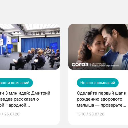
вости компаний
Новости компаний
ти 3 млн идей: Дмитрий
Сделайте первый шаг к
ведев рассказал о
рождению здорового
ой Народной
малыша — проверьте
грамме ЕР
репродуктивное здоров
 / 25.07.26
13:10 / 23.07.26
по ОМС!