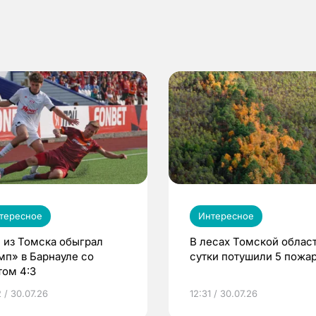
тересное
Интересное
 из Томска обыграл
В лесах Томской област
мп» в Барнауле со
сутки потушили 5 пожа
том 4:3
 / 30.07.26
12:31 / 30.07.26