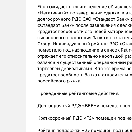
Fitch ожидает принять решение об исключе
«Негативный» по завершении сделки, и эт
долгосрочного РДЭ ЗАО «Стандарт Банк» 
«Стандарт Банк» после завершения сделки 
кредитоспособности его новой материнско
финансового положения банка и сохранени
Group. Индивидуальный рейтинг ЗАО «Станд
поместило под наблюдение в список Rati
отражает его относительно небольшой ра
баланса и существенный операционный ри
торговлей деривативами. В то же время р
кредитоспособность банка и относительно
российского рынка.
Проведенные рейтинговые действия:
Долгосрочный РДЭ «BBB+» помещен под н
Краткосрочный РДЭ «F2» помещен под наб
Рейтинг поддержки «2» помещен под набл