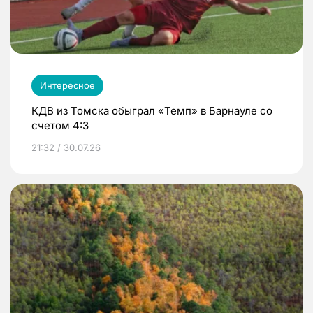
Интересное
КДВ из Томска обыграл «Темп» в Барнауле со
счетом 4:3
21:32 / 30.07.26