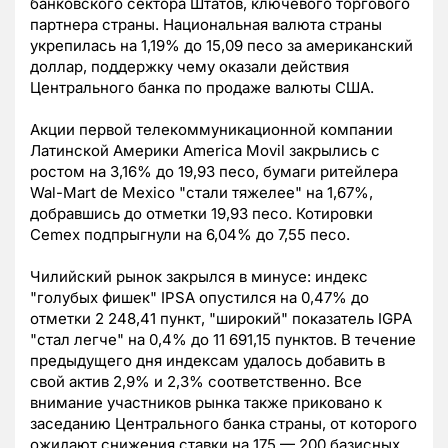
банковского сектора Штатов, ключевого торгового
партнера страны. Национальная валюта страны
укрепилась на 1,19% до 15,09 песо за американский
доллар, поддержку чему оказали действия
Центрального банка по продаже валюты США.
Акции первой телекоммуникационной компании
Латинской Америки America Movil закрылись с
ростом на 3,16% до 19,93 песо, бумаги ритейлера
Wal-Mart de Mexico "стали тяжелее" на 1,67%,
добравшись до отметки 19,93 песо. Котировки
Cemex подпрыгнули на 6,04% до 7,55 песо.
Чилийский рынок закрылся в минусе: индекс
"голубых фишек" IPSA опустился на 0,47% до
отметки 2 248,41 пункт, "широкий" показатель IGPA
"стал легче" на 0,4% до 11 691,15 пунктов. В течение
предыдущего дня индексам удалось добавить в
свой актив 2,9% и 2,3% соответственно. Все
внимание участников рынка также приковано к
заседанию Центрального банка страны, от которого
ожидают снижения ставки на 175 — 200 базисных