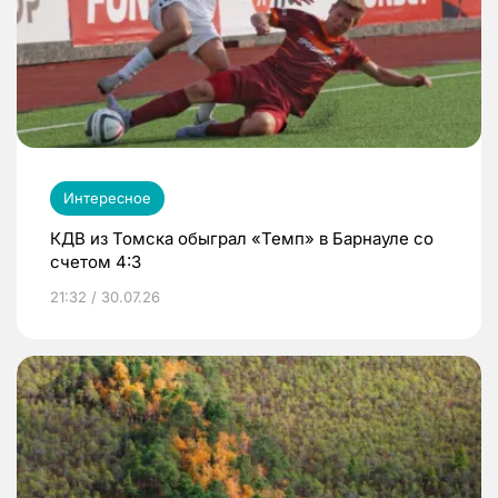
Интересное
КДВ из Томска обыграл «Темп» в Барнауле со
счетом 4:3
21:32 / 30.07.26