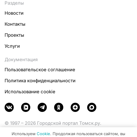
Разделы
Новости
Контакты
Проекты
Услуги
Документация
Пользовательское соглашение
Политика конфиденциальности
Использование cookie
© 1997 – 2026 Городской портал Томск.ру.
Функционирует при финансовой поддержке
Используем
Cookie
. Продолжая пользоваться сайтом, вы
Министерства цифрового развития, связи и массовых