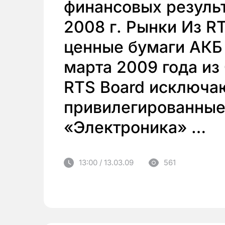
финансовых результ
2008 г. Рынки Из R
ценные бумаги АКБ
марта 2009 года из
RTS Board исключа
привилегированные
«Электроника» …
13:00 / 13.03.09
561