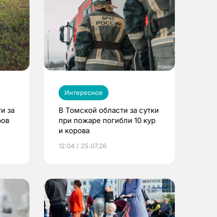
Интересное
и за
В Томской области за сутки
ров
при пожаре погибли 10 кур
и корова
12:04 / 25.07.26