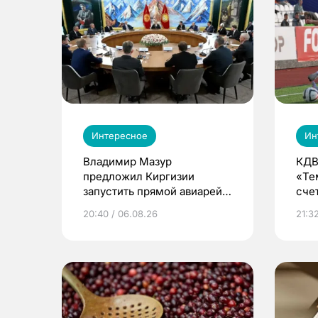
Интересное
Ин
Владимир Мазур
КДВ
предложил Киргизии
«Те
запустить прямой авиарейс
сче
из Томска
20:40 / 06.08.26
21:32