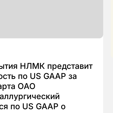
ытия НЛМК представит
ость по US GAAP за
марта ОАО
аллургический
ся по US GAAP о