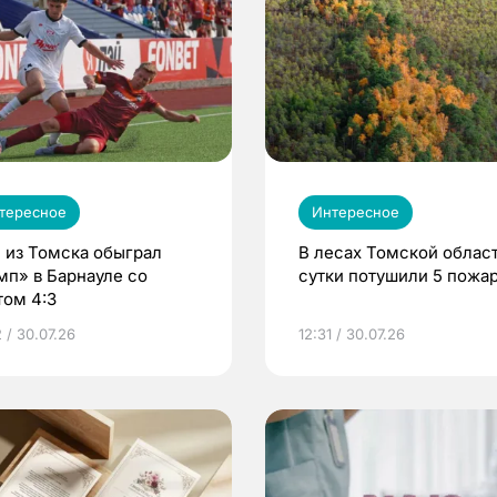
тересное
Интересное
 из Томска обыграл
В лесах Томской област
мп» в Барнауле со
сутки потушили 5 пожа
том 4:3
 / 30.07.26
12:31 / 30.07.26