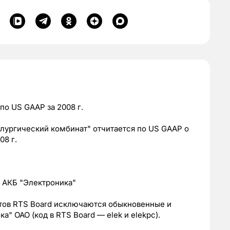
о US GAAP за 2008 г.
ллургический комбинат" отчитается по US GAAP о
08 г.
 АКБ "Электроника"
нтов RTS Board исключаются обыкновенные и
" ОАО (код в RTS Board — elek и elekpc).