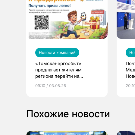
Новости компаний
Но
«Томскэнергосбыт»
Поч
предлагает жителям
Мед
региона перейти на
Нов
электронные квитанции и
про
09:10 / 03.08.26
20:10
выиграть призы
Похожие новости