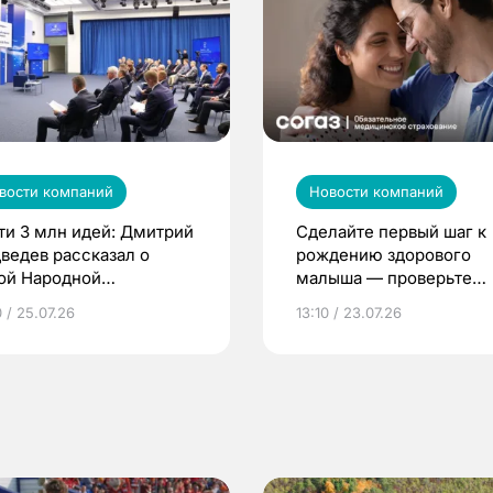
вости компаний
Новости компаний
ти 3 млн идей: Дмитрий
Сделайте первый шаг к
ведев рассказал о
рождению здорового
ой Народной
малыша — проверьте
грамме ЕР
репродуктивное здоров
 / 25.07.26
13:10 / 23.07.26
по ОМС!