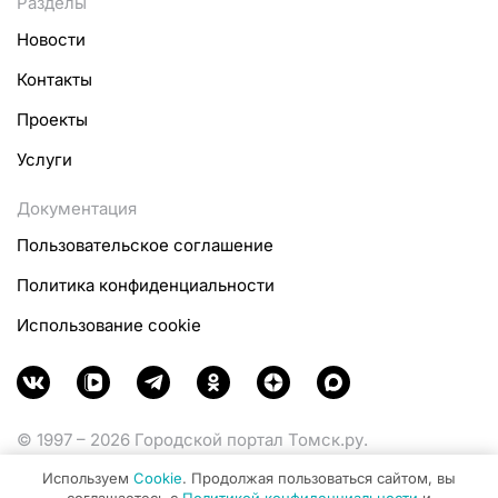
Разделы
Новости
Контакты
Проекты
Услуги
Документация
Пользовательское соглашение
Политика конфиденциальности
Использование cookie
© 1997 – 2026 Городской портал Томск.ру.
Функционирует при финансовой поддержке
Используем
Cookie
. Продолжая пользоваться сайтом, вы
Министерства цифрового развития, связи и массовых
соглашаетесь с
Политикой конфиденциальности
и