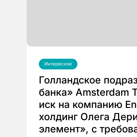
Интересное
Голландское подра
банка» Amsterdam T
иск на компанию En
холдинг Олега Дер
элемент», с требов