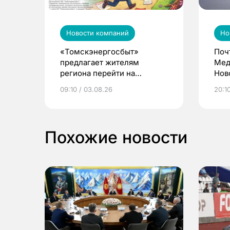
Новости компаний
Но
«Томскэнергосбыт»
Поч
предлагает жителям
Мед
региона перейти на
Нов
электронные квитанции и
про
09:10 / 03.08.26
20:10
выиграть призы
Похожие новости