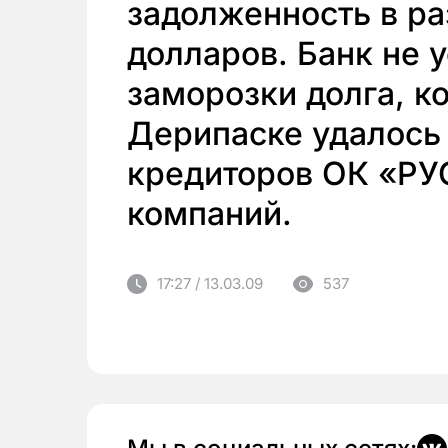
задолженность в р
долларов. Банк не 
заморозки долга, к
Дерипаске удалось 
кредиторов ОК «РУ
компаний.
17:27 / 13.03.09
537