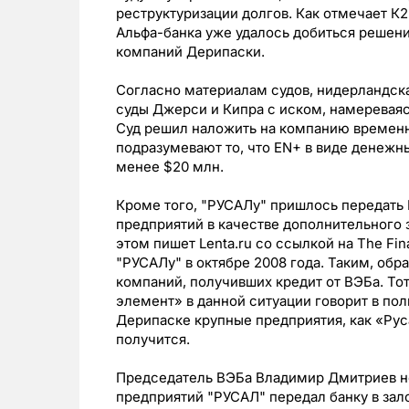
реструктуризации долгов. Как отмечает К2
Альфа-банка уже удалось добиться решени
компаний Дерипаски.
Согласно материалам судов, нидерландска
cуды Джерси и Кипра с иском, намереваяс
Суд решил наложить на компанию времен
подразумевают то, что EN+ в виде денежны
менее $20 млн.
Кроме того, "РУСАЛу" пришлось передать
предприятий в качестве дополнительного з
этом пишет Lenta.ru со ссылкой на The Fin
"РУСАЛу" в октябре 2008 года. Таким, обр
компаний, получивших кредит от ВЭБа. Тот
элемент» в данной ситуации говорит в пол
Дерипаске крупные предприятия, как «Руса
получится.
Председатель ВЭБа Владимир Дмитриев не 
предприятий "РУСАЛ" передал банку в зало