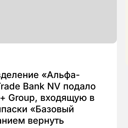
зделение «Альфа-
rade Bank NV подало
+ Group, входящую в
ипаски «Базовый
анием вернуть