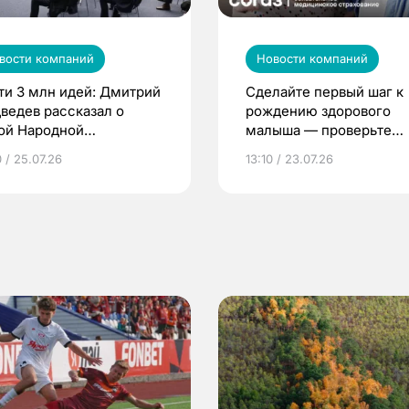
вости компаний
Новости компаний
ти 3 млн идей: Дмитрий
Сделайте первый шаг к
ведев рассказал о
рождению здорового
ой Народной
малыша — проверьте
грамме ЕР
репродуктивное здоров
 / 25.07.26
13:10 / 23.07.26
по ОМС!