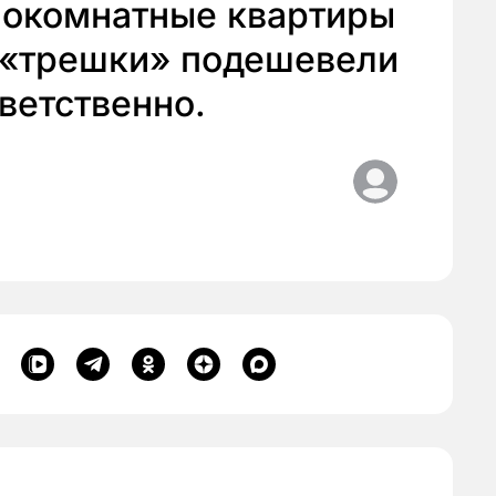
окомнатные квартиры
и «трешки» подешевели
тветственно.