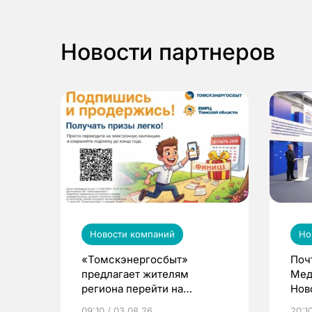
Новости партнеров
Новости компаний
Но
«Томскэнергосбыт»
Поч
предлагает жителям
Мед
региона перейти на
Нов
электронные квитанции и
про
09:10 / 03.08.26
20:10