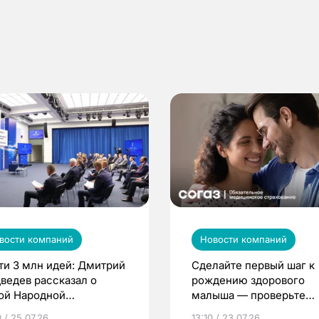
вости компаний
Новости компаний
ти 3 млн идей: Дмитрий
Сделайте первый шаг к
ведев рассказал о
рождению здорового
ой Народной
малыша — проверьте
грамме ЕР
репродуктивное здоров
 / 25.07.26
13:10 / 23.07.26