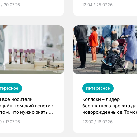
 / 30.07.26
12:04 / 25.07.26
тересное
Интересное
 все носители
Коляски – лидер
аций»: томский генетик
бесплатного проката дл
том, что нужно знать до
новорожденных в Томск
еменности
Что еще берут родител
 / 17.07.26
22:00 / 16.07.26