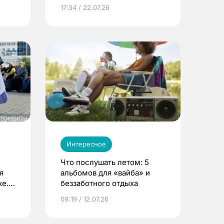
17:34 / 22.07.26
Интересное
Что послушать летом: 5
я
альбомов для «вайба» и
е.
беззаботного отдыха
и?
09:19 / 12.07.26