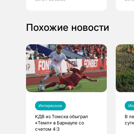
выиграть призы
Похожие новости
Интересное
Ин
КДВ из Томска обыграл
В л
«Темп» в Барнауле со
сут
счетом 4:3