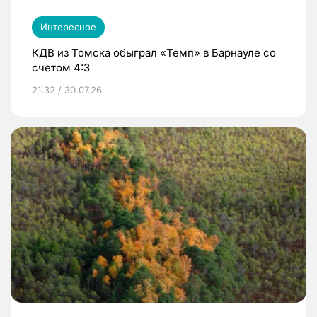
Интересное
КДВ из Томска обыграл «Темп» в Барнауле со
счетом 4:3
21:32 / 30.07.26