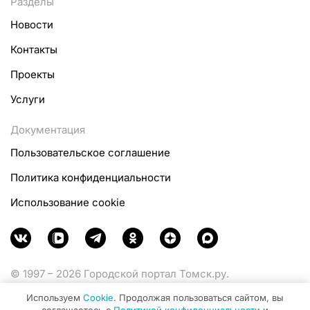
Разделы
Новости
Контакты
Проекты
Услуги
Документация
Пользовательское соглашение
Политика конфиденциальности
Использование cookie
© 1997 – 2026 Городской портал Томск.ру.
Функционирует при финансовой поддержке
Используем
Cookie
. Продолжая пользоваться сайтом, вы
Министерства цифрового развития, связи и массовых
соглашаетесь с
Политикой конфиденциальности
и