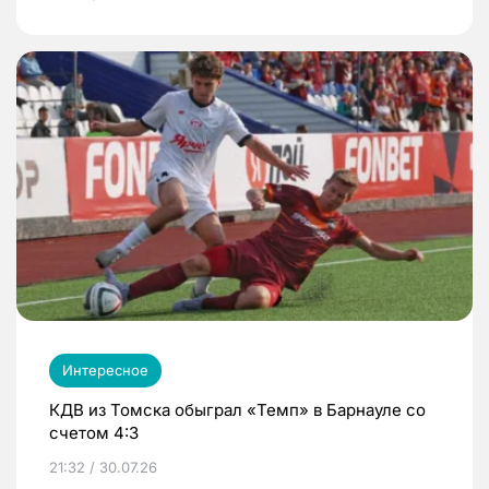
Интересное
КДВ из Томска обыграл «Темп» в Барнауле со
счетом 4:3
21:32 / 30.07.26