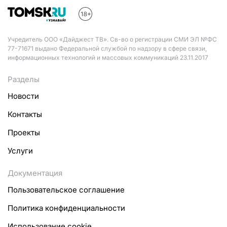
Учредитель ООО «Дайджест ТВ». Св-во о регистрации СМИ ЭЛ №ФС
77-71671 выдано Федеральной службой по надзору в сфере связи,
информационных технологий и массовых коммуникаций 23.11.2017
Разделы
Новости
Контакты
Проекты
Услуги
Документация
Пользовательское соглашение
Политика конфиденциальности
Использование cookie