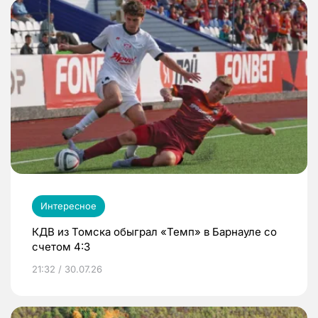
Интересное
КДВ из Томска обыграл «Темп» в Барнауле со
счетом 4:3
21:32 / 30.07.26