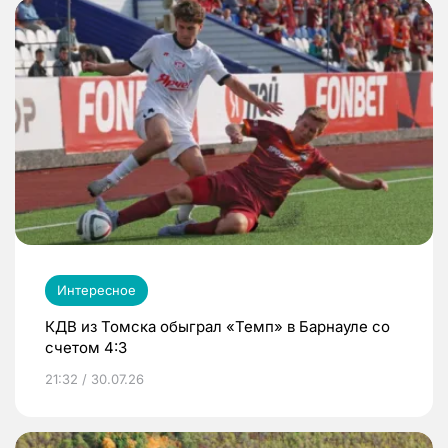
Интересное
КДВ из Томска обыграл «Темп» в Барнауле со
счетом 4:3
21:32 / 30.07.26